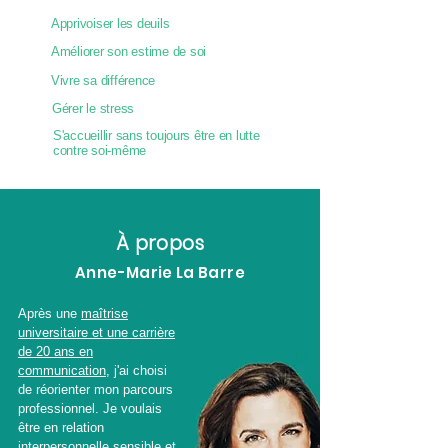
Apprivoiser les deuils
Améliorer son estime de soi
Vivre sa différence
Gérer le stress
S'accueillir sans toujours être en lutte
contre soi-même
À propos
Anne-Marie La Barre
Après une
maîtrise
universitaire et une carrière
de 20 ans en
communication
, j'ai choisi
de réorienter mon parcours
professionnel. Je voulais
être en relation
interpersonnelle sensible et