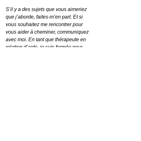
S’il y a des sujets que vous aimeriez 
que j’aborde, faites-m’en part. Et si 
vous souhaitez me rencontrer pour 
vous aider à cheminer, communiquez 
avec moi. En tant que thérapeute en 
relation d’aide, je suis formée pour 
accompagner une clientèle adulte en 
séance individuelle. Les sujets abordés 
incluent entre autres : les enjeux 
relationnels, la quête d’estime de soi, 
les deuils, la recherche de sens, 
l’acceptation et le lâcher-prise, un 
questionnement professionnel et la 
gestion du stress. Pour m’écrire, 
c’est 
ici
.