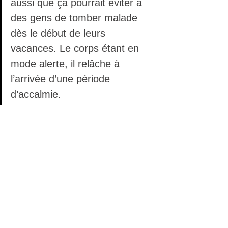
aussi que ça pourrait éviter à 
des gens de tomber malade 
dès le début de leurs 
vacances. Le corps étant en 
mode alerte, il relâche à 
l’arrivée d’une période 
d’accalmie.
De plus, quand, dans notre vie, notre 
verre est plein à rebord, il n’y a pas de 
place pour les imprévus : un parent qui 
nécessite des soins, une période 
difficile dans votre couple, un enfant 
malade, … Est-ce qu’un verre plein 
vous satisfait? Grand bien vous fasse! 
Si la réponse est non, faites de 
l’introspection.